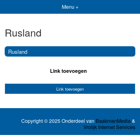
Menu +
Rusland
Rusland
Link toevoegen
Link toevoegen
Copyright © 2025 Onderdeel van
BaakmanMedia
&
Vrolijk Internet Services